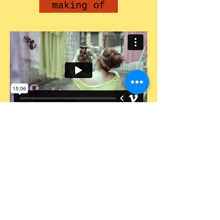
making of
©
2016 -2025
Andrea C. Scansani